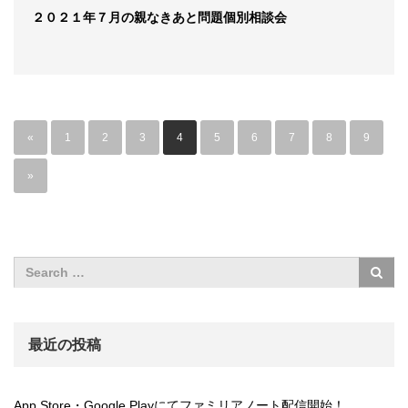
２０２１年７月の親なきあと問題個別相談会
«
1
2
3
4
5
6
7
8
9
»
最近の投稿
App Store・Google Playにてファミリアノート配信開始！