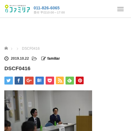
011-826-6065
T
受付 平日10:00～17:00
o
g
g
l
e
n
ホーム
DSCF0416
a
v
2019.10.22
familiar
i
DSCF0416
g
a
t
i
o
n