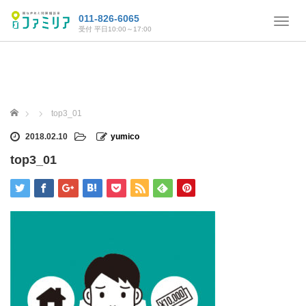
011-826-6065
T
受付 平日10:00～17:00
o
g
g
l
e
n
ホーム
top3_01
a
v
2018.02.10
yumico
i
top3_01
g
a
t
i
o
n