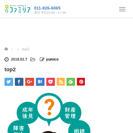
011-826-6065
T
受付 平日10:00～17:00
o
g
g
l
e
n
ホーム
top2
a
v
2018.02.7
yumico
i
top2
g
a
t
i
o
n