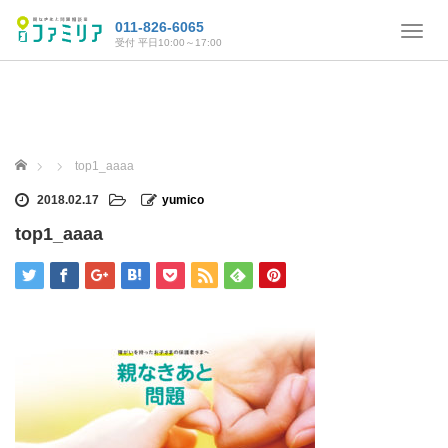
011-826-6065
T
受付 平日10:00～17:00
o
g
g
l
e
n
ホーム
top1_aaaa
a
v
2018.02.17
yumico
i
top1_aaaa
g
a
t
i
o
n