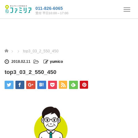
011-826-6065
T
受付 平日10:00～17:00
o
g
g
l
e
n
ホーム
top3_03_2_550_450
a
v
2018.02.11
yumico
i
top3_03_2_550_450
g
a
t
i
o
n