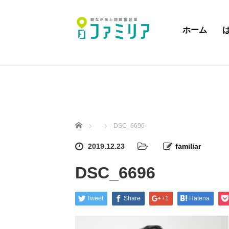
ホーム
ホーム
DSC_6696
2019.12.23
familiar
DSC_6696
Tweet
Share
+1
Hatena