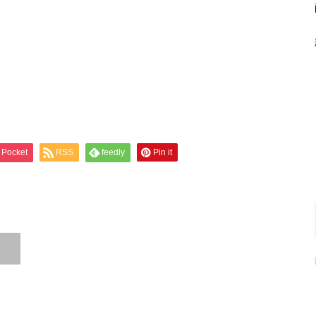
Pocket
RSS
feedly
Pin it