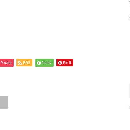
Pocket
RSS
feedly
Pin it