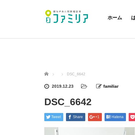
ホーム
ホーム
DSC_6642
2019.12.23
familiar
DSC_6642
Tweet
Share
+1
Hatena