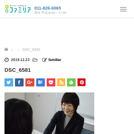
011-826-6065
T
受付 平日10:00～17:00
o
g
g
l
e
n
ホーム
DSC_6581
a
v
2019.12.23
familiar
i
DSC_6581
g
a
t
i
o
n