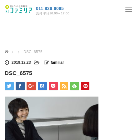
011-826-6065
T
受付 平日10:00～17:00
o
g
g
l
e
n
ホーム
DSC_6575
a
v
2019.12.23
familiar
i
DSC_6575
g
a
t
i
o
n