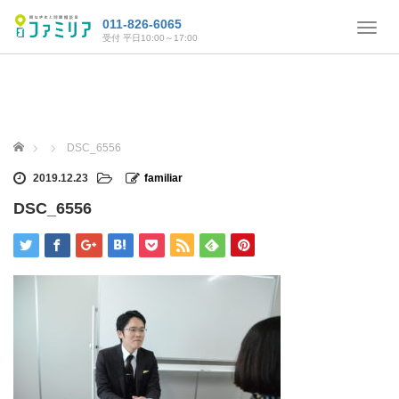
011-826-6065
T
受付 平日10:00～17:00
o
g
g
l
e
n
ホーム
DSC_6556
a
v
2019.12.23
familiar
i
DSC_6556
g
a
t
i
o
n