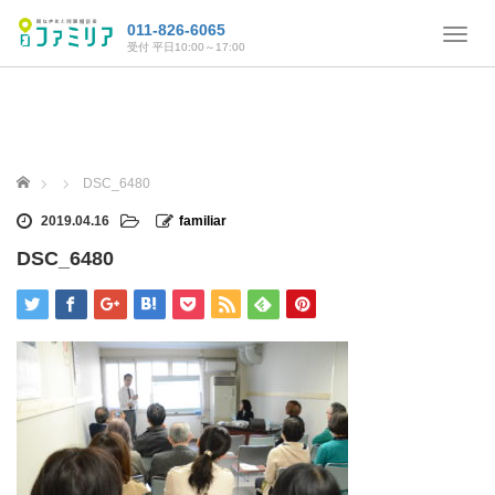
011-826-6065
T
受付 平日10:00～17:00
o
g
g
l
e
n
ホーム
DSC_6480
a
v
2019.04.16
familiar
i
DSC_6480
g
a
t
i
o
n