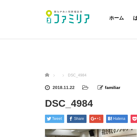
ホーム
ホーム
DSC_4984
2018.11.22
familiar
DSC_4984
Tweet
Share
+1
Hatena