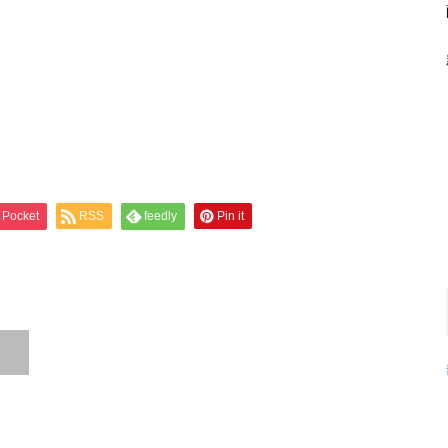
Pocket
RSS
feedly
Pin it