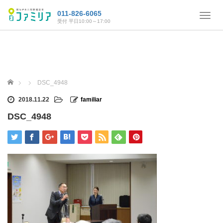
011-826-6065
T
受付 平日10:00～17:00
o
g
g
l
e
n
ホーム
DSC_4948
a
v
2018.11.22
familiar
i
DSC_4948
g
a
t
i
o
n