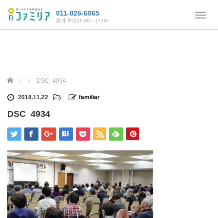
011-826-6065
T
受付 平日10:00～17:00
o
g
g
l
e
n
ホーム
DSC_4934
a
v
2018.11.22
familiar
i
DSC_4934
g
a
t
i
o
n