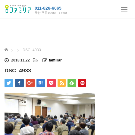
011-826-6065
T
受付 平日10:00～17:00
o
g
g
l
e
n
ホーム
DSC_4933
a
v
2018.11.22
familiar
i
DSC_4933
g
a
t
i
o
n