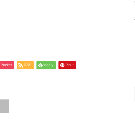
Pocket
RSS
feedly
Pin it