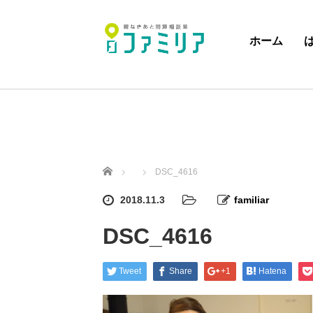
ホーム
ホーム
DSC_4616
2018.11.3
familiar
DSC_4616
Tweet
Share
+1
Hatena