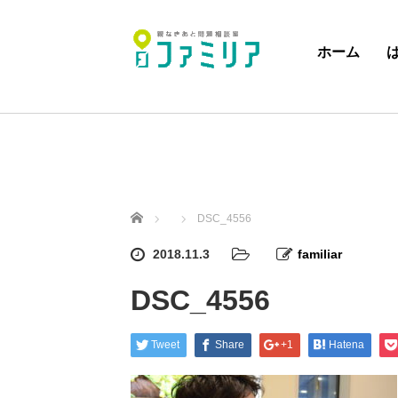
ホーム
ホーム
DSC_4556
2018.11.3
familiar
DSC_4556
Tweet
Share
+1
Hatena