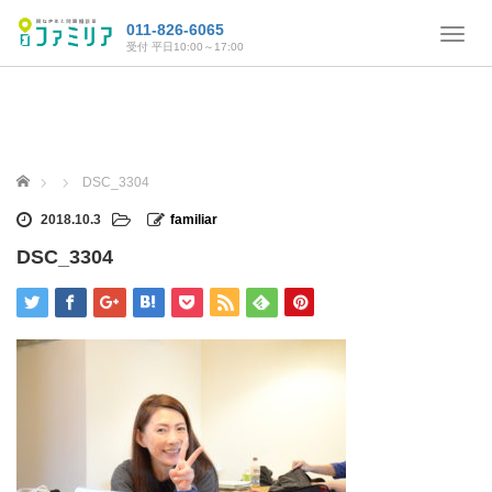
011-826-6065
T
受付 平日10:00～17:00
o
g
g
l
e
n
ホーム
DSC_3304
a
v
2018.10.3
familiar
i
DSC_3304
g
a
t
i
o
n