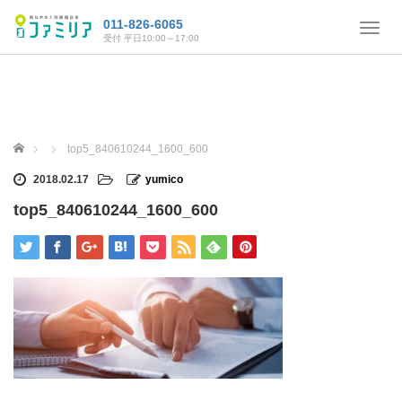
011-826-6065
T
受付 平日10:00～17:00
o
g
g
l
e
n
ホーム
top5_840610244_1600_600
a
v
2018.02.17
yumico
i
top5_840610244_1600_600
g
a
t
i
o
n