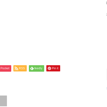
Pocket
RSS
feedly
Pin it