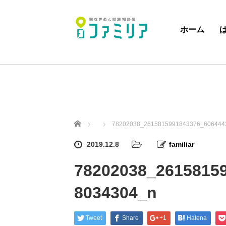
ホーム
ホーム
78202038_2615815991843376_606444
2019.12.8
familiar
78202038_2615815
8034304_n
Tweet
Share
+1
Hatena