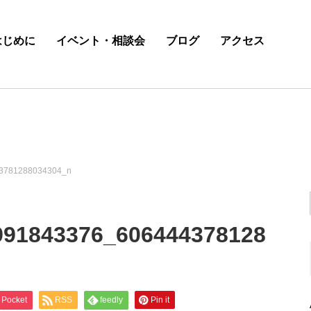
はじめに
イベント・相談会
ブログ
アクセス
3781288034304_n
991843376_606444378128
Pocket
RSS
feedly
Pin it