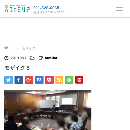
011-826-6065
T
受付 平日10:00～17:00
o
g
g
l
e
n
ホーム
モザイク３
a
v
2019.08.1
familiar
i
モザイク３
g
a
t
i
o
n