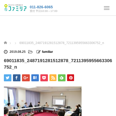
011-826-6065
T
受付 平日10:00～17:00
o
g
g
l
e
n
ホーム
69011835_2487191281512878_7211395955663306752_n
a
v
2019.08.25
familiar
i
69011835_2487191281512878_7211395955663306
g
a
752_n
t
i
o
n