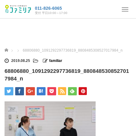
011-826-6065
T
受付 平日10:00～17:00
o
g
g
l
e
n
ホーム
68806880_1091292297736819_8808485308527017984_n
a
v
2019.08.25
familiar
i
68806880_1091292297736819_880848530852701
g
a
7984_n
t
i
o
n