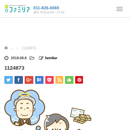
011-826-6065
T
受付 平日10:00～17:00
o
g
g
l
e
n
ホーム
1124873
a
v
2018.08.8
familiar
i
1124873
g
a
t
i
o
n