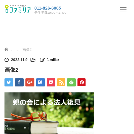
011-826-6065
T
受付 平日10:00～17:00
o
g
g
l
e
n
ホーム
画像2
a
v
2022.11.9
familiar
i
画像2
g
a
t
i
o
n