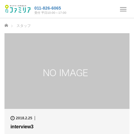
011-826-6065
T
受付 平日10:00～17:00
o
g
ホーム
スタッフ
g
l
e
n
a
v
i
g
a
t
i
o
n
2018.2.25
interview3